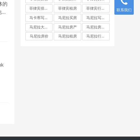
体的
菲律宾排名前十房地产开发商
菲律宾租房
菲律宾行政区划
联系我们
他们
马卡蒂写字楼
马尼拉买房
马尼拉写字楼
马尼拉大都会
马尼拉房产
马尼拉房产投资
马尼拉房价
马尼拉租房
马尼拉行政区划
nk