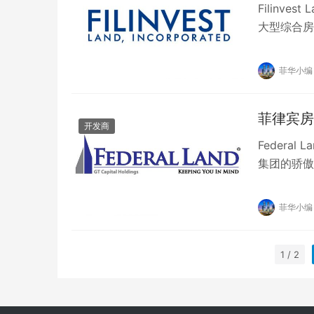
Filinv
大型综合房
从事的最著
菲华小编
菲律宾房
开发商
Federal
集团的骄傲合
菲华小编
1 / 2