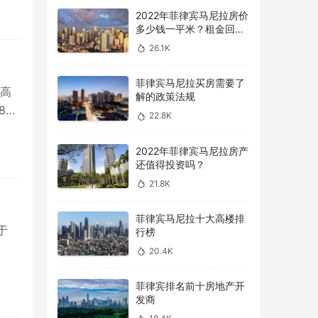
2022年菲律宾马尼拉房价
多少钱一平米？租金回报
率怎么样？
26.1K
菲律宾马尼拉买房需要了
于高
解的政策法规
86
22.8K
2022年菲律宾马尼拉房产
还值得投资吗？
21.8K
菲律宾马尼拉十大高楼排
力于
行榜
20.4K
菲律宾排名前十房地产开
发商