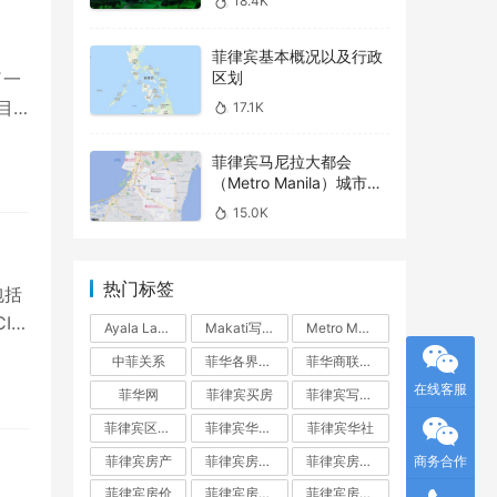
18.4K
菲律宾基本概况以及行政
区划
了一
目
17.1K
菲律宾马尼拉大都会
（Metro Manila）城市介
绍之 – Parañaque
15.0K
热门标签
包括
I住
Ayala Land
Makati写字楼
Metro Manila
中菲关系
菲华各界联合会
菲华商联总会
在线客服
菲华网
菲律宾买房
菲律宾写字楼
菲律宾区域指南
菲律宾华人网
菲律宾华社
菲律宾房产
菲律宾房产投资
菲律宾房产投资指南
商务合作
菲律宾房价
菲律宾房地产
菲律宾房地产开发商