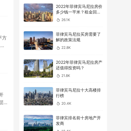
2022年菲律宾马尼拉房价
多少钱一平米？租金回报
率怎么样？
26.1K
菲律宾马尼拉买房需要了
平方
解的政策法规
项…
22.8K
2022年菲律宾马尼拉房产
还值得投资吗？
21.8K
菲律宾马尼拉十大高楼排
产开
行榜
层…
20.4K
菲律宾排名前十房地产开
发商