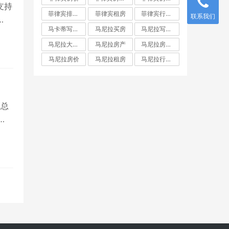
。支持
菲律宾排名前十房地产开发商
菲律宾租房
菲律宾行政区划
联系我们
…
马卡蒂写字楼
马尼拉买房
马尼拉写字楼
马尼拉大都会
马尼拉房产
马尼拉房产投资
马尼拉房价
马尼拉租房
马尼拉行政区划
，总
…