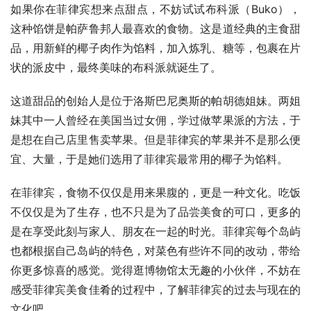
如果你在菲律宾想来点甜点，不妨试试布科派（Buko），
这种馅饼是帕萨鲁邦人最喜欢的食物。这是道经典的主食甜
品，用新鲜的椰子肉作为馅料，加入炼乳、糖等，包裹在片
状的派皮中，最终美味的布科派就诞生了。
这道甜品的创始人是位于洛斯巴尼奥斯的帕胡德姐妹。两姐
妹其中一人曾经在美国当过女佣，学过做苹果派的方法，于
是想在自己店里售卖苹果。但是菲律宾的苹果并不是那么便
宜、大量，于是她们选用了菲律宾最常用的椰子为馅料。
在菲律宾，食物不仅仅是用来果腹的，更是一种文化。吃饭
不仅仅是为了生存，也不只是为了品尝美食的可口，更多的
是在享受此刻与家人、朋友在一起的时光。菲律宾每个岛屿
也都根据自己岛屿的特色，对菜色有些许不同的改动，带给
你更多惊喜的感觉。觉得逛博物馆太无趣的小伙伴，不妨在
感受菲律宾美食佳肴的过程中，了解菲律宾的过去与现在的
文化吧。