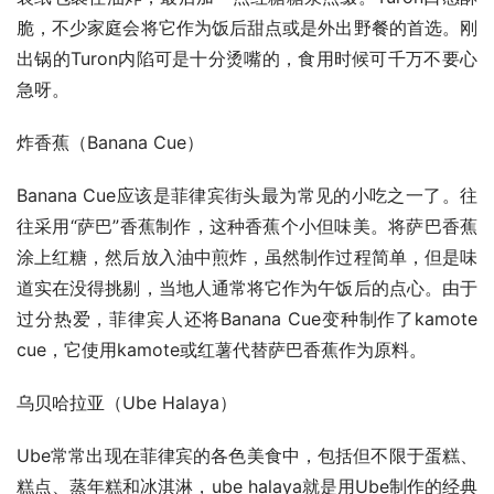
脆，不少家庭会将它作为饭后甜点或是外出野餐的首选。刚
出锅的Turon内陷可是十分烫嘴的，食用时候可千万不要心
急呀。
炸香蕉（Banana Cue）
Banana Cue应该是菲律宾街头最为常见的小吃之一了。往
往采用“萨巴”香蕉制作，这种香蕉个小但味美。将萨巴香蕉
涂上红糖，然后放入油中煎炸，虽然制作过程简单，但是味
道实在没得挑剔，当地人通常将它作为午饭后的点心。由于
过分热爱，菲律宾人还将Banana Cue变种制作了kamote 
cue，它使用kamote或红薯代替萨巴香蕉作为原料。
乌贝哈拉亚（Ube Halaya）
Ube常常出现在菲律宾的各色美食中，包括但不限于蛋糕、
糕点、蒸年糕和冰淇淋，ube halaya就是用Ube制作的经典