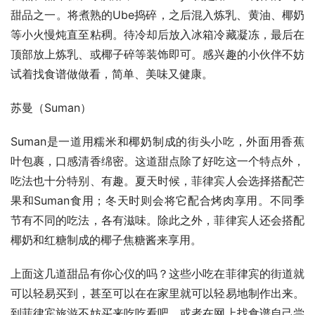
甜品之一。将煮熟的Ube捣碎，之后混入炼乳、黄油、椰奶
等小火慢炖直至粘稠。待冷却后放入冰箱冷藏凝冻，最后在
顶部放上炼乳、或椰子碎等装饰即可。感兴趣的小伙伴不妨
试着找食谱做做看，简单、美味又健康。
苏曼（Suman）
Suman是一道用糯米和椰奶制成的街头小吃，外面用香蕉
叶包裹，口感清香绵密。这道甜点除了好吃这一个特点外，
吃法也十分特别、有趣。夏天时候，菲律宾人会选择搭配芒
果和Suman食用；冬天时则会将它配合烤肉享用。不同季
节有不同的吃法，各有滋味。除此之外，菲律宾人还会搭配
椰奶和红糖制成的椰子焦糖酱来享用。
上面这几道甜品有你心仪的吗？这些小吃在菲律宾的街道就
可以轻易买到，甚至可以在在家里就可以轻易地制作出来。
到菲律宾旅游不妨买来吃吃看吧，或者在网上找食谱自己尝