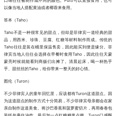
口味往往被制作成不同的颜色。Puto可以直接食用，也可
以像当地人搭配黄油或者椰蓉来食用。
答本（Taho）
Taho不是一种很常见的甜点，但却是菲律宾一道经典的甜
品，用西米、珍珠、豆腐、红糖等材料制作而成。传统的
Taho往往是装在桶里保温售卖，因此能买到便是缘分。菲
律宾当地人往往会选择在早餐时食用Taho，因此往往天蒙
蒙亮时候就能看到商贩们出摊了。清晨起床，喝一杯热乎
乎、甜丝丝的Taho，给你带来一整天的好心情。
图伦（Turon）
不少菲律宾人的童年回忆里，应该都有Turon这道甜点。因
为这道甜点的制作方式十分简易，不少菲律宾母亲都会在家
亲自制作这道美食。将沙巴香蕉和菠萝蜜切片，再用春卷包
装纸包裹住油炸，最后加一点红糖糖浆点缀。Turon口感酥