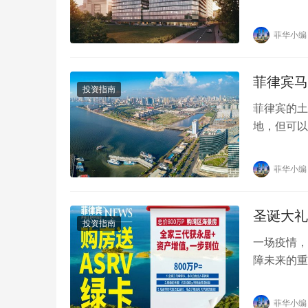
小幅下降 0
菲华小编
菲律宾马
投资指南
菲律宾的土
地，但可以
地产权，但
菲华小编
圣诞大礼
投资指南
一场疫情，
障未来的重
升，这无疑
菲华小编