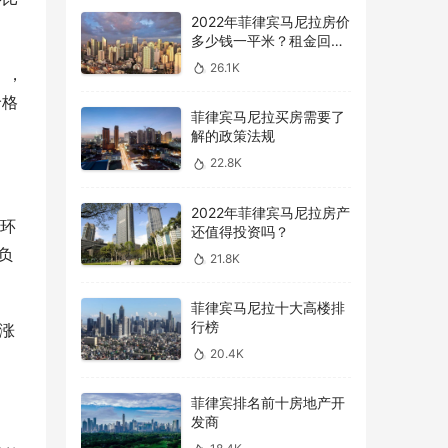
2022年菲律宾马尼拉房价
多少钱一平米？租金回报
率怎么样？
26.1K
），
价格
菲律宾马尼拉买房需要了
解的政策法规
22.8K
2022年菲律宾马尼拉房产
年环
还值得投资吗？
负
21.8K
菲律宾马尼拉十大高楼排
行榜
上涨
20.4K
菲律宾排名前十房地产开
发商