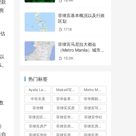
18.4K
贷款
房
菲律宾基本概况以及行政
区划
17.1K
评估
菲律宾马尼拉大都会
（Metro Manila）城市介
绍之 – Parañaque
以
15.0K
%。
热门标签
Ayala Land
Makati写字楼
Metro Manila
中菲关系
菲华各界联合会
菲华商联总会
数
菲华网
菲律宾买房
菲律宾写字楼
菲律宾区域指南
菲律宾华人网
菲律宾华社
）
菲律宾房产
菲律宾房产投资
菲律宾房产投资指南
来自
菲律宾房价
菲律宾房地产
菲律宾房地产开发商