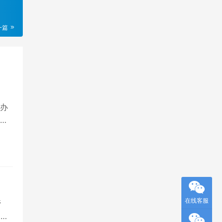
一篇
宾办
，
在线客服
管
同比