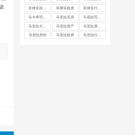
、达
菲律宾排名前十房地产开发商
菲律宾租房
菲律宾行政区划
马卡蒂写字楼
马尼拉买房
马尼拉写字楼
马尼拉大都会
马尼拉房产
马尼拉房产投资
马尼拉房价
马尼拉租房
马尼拉行政区划