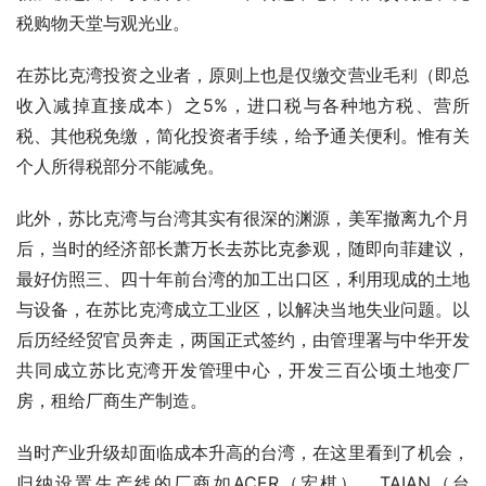
税购物天堂与观光业。
在苏比克湾投资之业者，原则上也是仅缴交营业毛利（即总
收入减掉直接成本）之5%，进口税与各种地方税、营所
税、其他税免缴，简化投资者手续，给予通关便利。惟有关
个人所得税部分不能减免。
此外，苏比克湾与台湾其实有很深的渊源，美军撤离九个月
后，当时的经济部长萧万长去苏比克参观，随即向菲建议，
最好仿照三、四十年前台湾的加工出口区，利用现成的土地
与设备，在苏比克湾成立工业区，以解决当地失业问题。以
后历经经贸官员奔走，两国正式签约，由管理署与中华开发
共同成立苏比克湾开发管理中心，开发三百公顷土地变厂
房，租给厂商生产制造。
当时产业升级却面临成本升高的台湾，在这里看到了机会，
归纳设置生产线的厂商如ACER（宏棋）、TAIAN（台