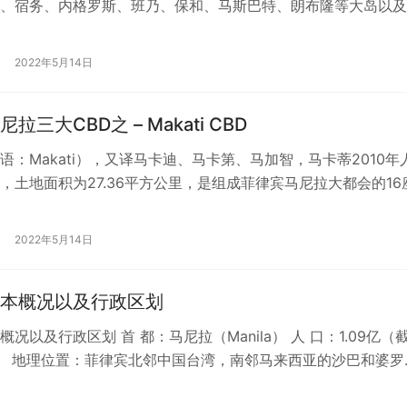
、宿务、内格罗斯、班乃、保和、马斯巴特、朗布隆等大岛以及
积61,077平方公里。…
2022年5月14日
拉三大CBD之 – Makati CBD
语：Makati），又译马卡迪、马卡第、马加智，马卡蒂2010年
039，土地面积为27.36平方公里，是组成菲律宾马尼拉大都会的16
马卡蒂处于…
2022年5月14日
本概况以及行政区划
况以及行政区划 首 都：马尼拉（Manila） 人 口：1.09亿（
年） 地理位置：菲律宾北邻中国台湾，南邻马来西亚的沙巴和婆罗
南，东邻太平洋，…