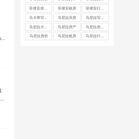
菲律宾排名前十房地产开发商
菲律宾租房
菲律宾行政区划
马卡蒂写字楼
马尼拉买房
马尼拉写字楼
马尼拉大都会
马尼拉房产
马尼拉房产投资
马尼拉房价
马尼拉租房
马尼拉行政区划
u…
城
拉