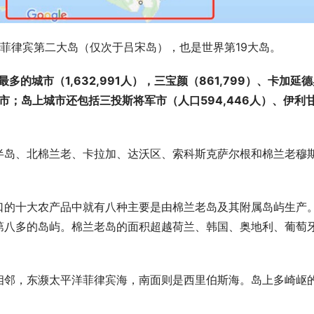
，是菲律宾第二大岛（仅次于吕宋岛），也是世界第19大岛。
的城市（1,632,991人），三宝颜（861,799）、卡加延
城市；岛上城市还包括三投斯将军市（人口594,446人）、伊利
半岛、北棉兰老、卡拉加、达沃区、索科斯克萨尔根和棉兰老穆
口的十大农产品中就有八种主要是由棉兰老岛及其附属岛屿生产
第八多的岛屿。棉兰老岛的面积超越荷兰、韩国、奥地利、葡萄
相邻，东濒太平洋菲律宾海，南面则是西里伯斯海。岛上多崎岖