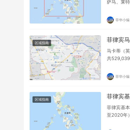
萨马、莱特
百个小岛。面
菲华小编
菲律宾马尼
区域指南
马卡蒂（英
共529,
市之一。 
菲华小编
菲律宾基
区域指南
菲律宾基本概
至2020
洲，西邻越