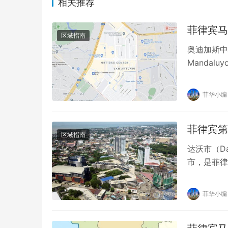
相关推荐
菲律宾马尼拉
区域指南
奥迪加斯中心（
Mandal
菲华小编
菲律宾第三
区域指南
达沃市（D
市，是菲律
威西海，东
菲华小编