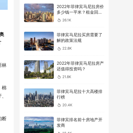
2022年菲律宾马尼拉房价
多少钱一平米？租金回报
率怎么样？
26.1K
德奥
菲律宾马尼拉买房需要了
解的政策法规
甘
22.8K
2022年菲律宾马尼拉房产
斯林
还值得投资吗？
21.8K
。棉
菲律宾马尼拉十大高楼排
牙、
行榜
20.4K
的断
菲律宾排名前十房地产开
发商