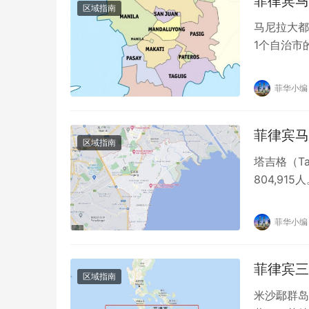
菲律宾马尼
区域指南
马尼拉大都
1个自治市的
Region…
菲华小编
菲律宾马尼
区域指南
塔吉格（T
804,91
5高速公路
菲华小编
菲律宾三
区域指南
米沙鄢群岛